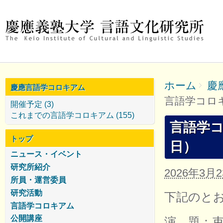
ホーム
慶
慶應言語学コロキアム
言語学コロキ
開催予定 (3)
これまでの言語学コロキアム (155)
言語学コ
トップ
日）
ニュース・イベント
研究所紹介
2026年3月
所員・運営委員
研究活動
下記のと
言語学コロキアム
公開講座
演 題：