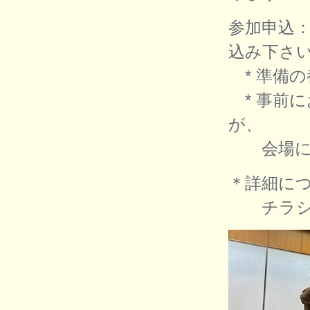
参加申込
込み下さ
* 準備
* 事前
が、
会場にて
＊詳細に
チラシ