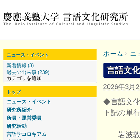
ホーム
ニ
ニュース・イベント
新着情報 (3)
言語文
過去の出来事 (239)
カテゴリを追加
2026年3月
トップ
◆言語文
ニュース・イベント
研究所紹介
下記の単
所員・運営委員
研究活動
岩波敦
言語学コロキアム