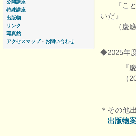
公開講座
『ことば
特殊講座
いだ』
出版物
（慶應義
リンク
写真館
アクセスマップ
・
お問い合わせ
◆2025
『慶應義
（202
＊その他
出版物